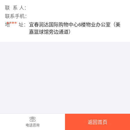
联 系 人：
联系手机：
****
地 址：
宜春润达国际购物中心6楼物业办公室（美
嘉篮球馆旁边通道）
返回首页
电话咨询