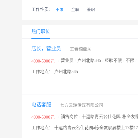
工作性质:
不限
全职
兼职
热门职位
店长，营业员
宜春楠燕坊
/
营业员
/
卢州北路345
/
经验不限
/
不限
/
4000-5000元
工作地点： 卢州北路345
电话客服
七方云瑞传媒有限公司
/
销售岗位
/
十运路青云名仕花园a栋全友家居
4000-5000元
工作地点： 十运路青云名仕花园a栋全友家居楼上17楼17