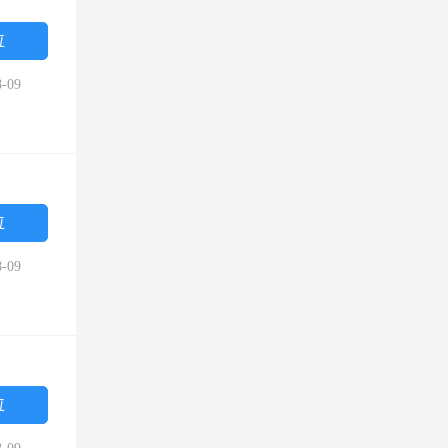
位
-09
位
-09
位