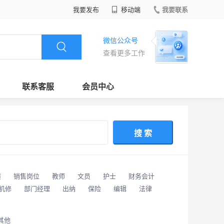
我要发布
移动端
我要联系
微信公众号
查看更多工作
联系客服
会员中心
搜 索
潢
销售岗位
教师
文员
护士
财务会计
/机修
部门经理
出纳
保险
编辑
法律
其他