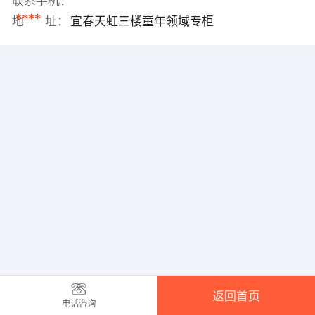
联系手机：
****
地 址：
宜春天虹三楼童年领域专柜
返回首页
电话咨询