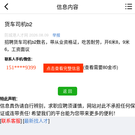
信息内容
货车司机b2
防城港人才网 2026.08.09
举报
招聘货车司机b2数名，带从业资格证，吃苦耐劳，开6米8，9米
6，工资面议
联系人手机/微信：
(查看需要80金币)
151****9399
点击查看完整信息
特此声明：
信息真伪请自行辨别，求职应聘须谨慎，网站对此不承担任何保
证或连带责任! 希望我们的平台能为您带来更多的便利！
[
联系客服
]
[
最新找人才
]